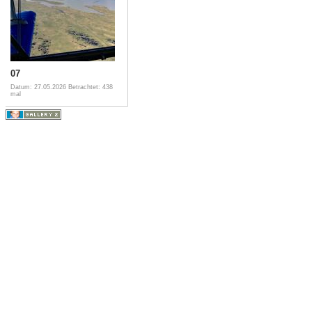
07
Datum: 27.05.2026
Betrachtet: 438
mal