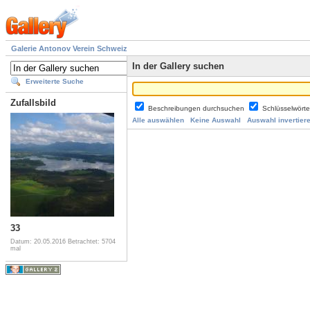
Galerie Antonov Verein Schweiz
In der Gallery suchen
Erweiterte Suche
Zufallsbild
Beschreibungen durchsuchen
Schlüsselwört
Alle auswählen
Keine Auswahl
Auswahl invertier
33
Datum: 20.05.2016
Betrachtet: 5704
mal