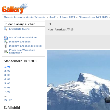
Galerie Antonov Verein Schweiz
An-2
Album 2019
Stanserhorn 14.9.2019
01
Erweiterte Suche
North American AT-16
Als eCard verschicken
Diashow ansehen
Diashow ansehen (Vollbild)
Photo zum Warenkorb
hinzufügen
Stanserhorn 14.9.2019
1. 01
2. 02
3. 03
4. 04
5. 05
6. 06
7. 07
...
27. 27
Zufallsbild