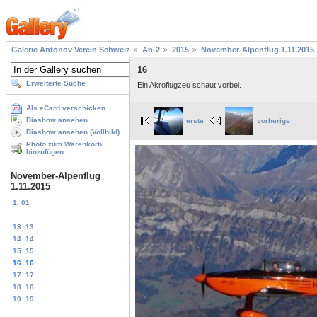
Galerie Antonov Verein Schweiz
An-2
2015
November-Alpenflug 1.11.2015
16
Erweiterte Suche
Ein Akroflugzeu schaut vorbei.
Als eCard verschicken
Diashow ansehen
erste
vorherige
Diashow ansehen (Vollbild)
Photo zum Warenkorb
hinzufügen
November-Alpenflug
1.11.2015
1. 01
...
13. 13
14. 14
15. 15
16. 16
17. 17
18. 18
19. 19
...