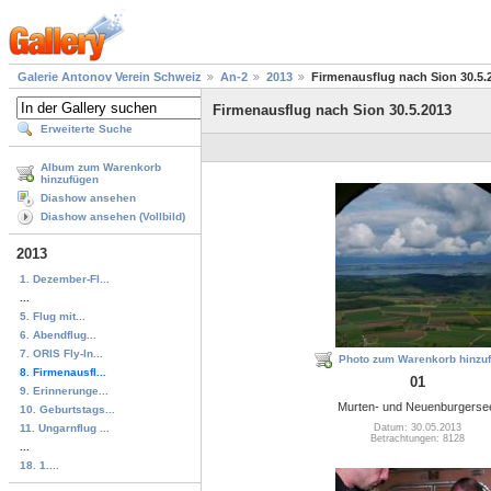
Galerie Antonov Verein Schweiz
An-2
2013
Firmenausflug nach Sion 30.5.
Firmenausflug nach Sion 30.5.2013
Erweiterte Suche
Album zum Warenkorb
hinzufügen
Diashow ansehen
Diashow ansehen (Vollbild)
2013
1. Dezember-Fl...
...
5. Flug mit...
6. Abendflug...
7. ORIS Fly-In...
Photo zum Warenkorb hinzu
8. Firmenausfl...
01
9. Erinnerunge...
Murten- und Neuenburgerse
10. Geburtstags...
11. Ungarnflug ...
Datum: 30.05.2013
Betrachtungen: 8128
...
18. 1....