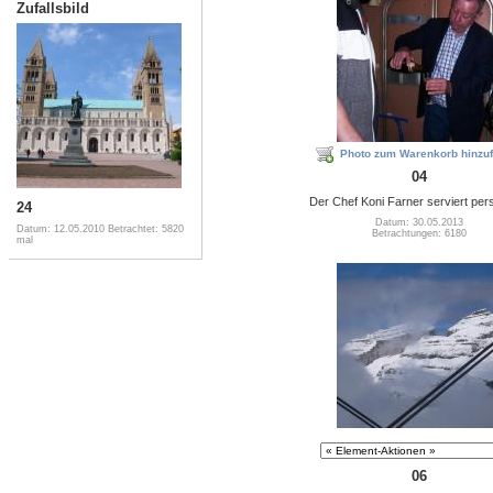
Zufallsbild
Photo zum Warenkorb hinzu
04
Der Chef Koni Farner serviert pers
24
Datum: 30.05.2013
Datum: 12.05.2010
Betrachtet: 5820
Betrachtungen: 6180
mal
06