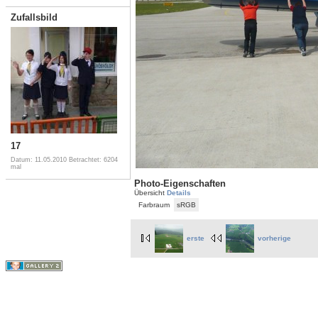
Zufallsbild
17
Datum: 11.05.2010
Betrachtet: 6204
mal
Photo-Eigenschaften
Übersicht
Details
Farbraum
sRGB
erste
vorherige