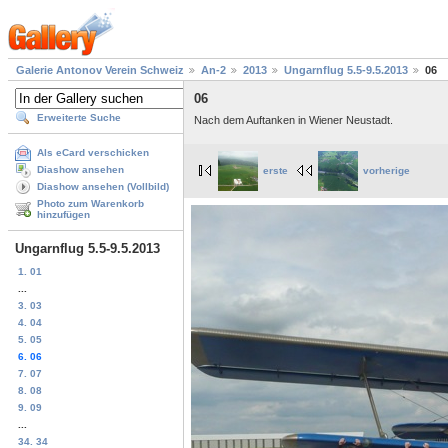
Galerie Antonov Verein Schweiz
An-2
2013
Ungarnflug 5.5-9.5.2013
06
06
Erweiterte Suche
Nach dem Auftanken in Wiener Neustadt.
Als eCard verschicken
Diashow ansehen
erste
vorherige
Diashow ansehen (Vollbild)
Photo zum Warenkorb
hinzufügen
Ungarnflug 5.5-9.5.2013
1. 01
...
3. 03
4. 04
5. 05
6. 06
7. 07
8. 08
9. 09
...
34. 34