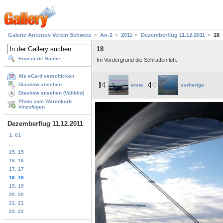
Galerie Antonov Verein Schweiz
An-2
2011
Dezemberflug 11.12.2011
18
18
Erweiterte Suche
Im Vordergrund die Schrattenfluh.
Als eCard verschicken
Diashow ansehen
erste
vorherige
Diashow ansehen (Vollbild)
Photo zum Warenkorb
hinzufügen
Dezemberflug 11.12.2011
1. 01
...
15. 15
16. 16
17. 17
18. 18
19. 19
20. 20
21. 21
22. 22