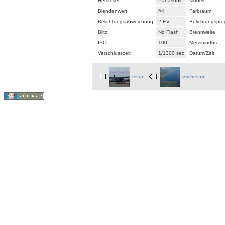
Hersteller
Panasonic
Modell
Blendenwert
f/4
Farbraum
Belichtungsabweichung
2 EV
Belichtungspr
Blitz
No Flash
Brennweite
ISO
100
Messmodus
Verschlusszeit
1/1300 sec
Datum/Zeit
erste
vorherige