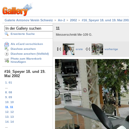
Galerie Antonov Verein Schweiz
An-2
2002
#16_Speyer 18. und 19. Mai 200
11
Erweiterte Suche
Messerschmitt Me-109 G.
Als eCard verschicken
Diashow ansehen
erste
vorherige
Diashow ansehen (Vollbild)
Photo zum Warenkorb
hinzufügen
#16_Speyer 18. und 19.
Mai 2002
1. 01
...
8. 08
9. 09
10. 10
11. 11
12. 12
13. 13
14. 14
...