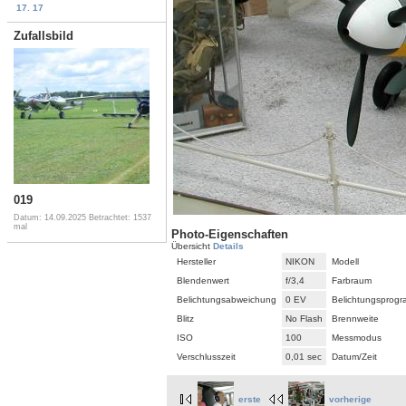
17. 17
Zufallsbild
019
Datum: 14.09.2025
Betrachtet: 1537
mal
Photo-Eigenschaften
Übersicht
Details
Hersteller
NIKON
Modell
Blendenwert
f/3,4
Farbraum
Belichtungsabweichung
0 EV
Belichtungsprog
Blitz
No Flash
Brennweite
ISO
100
Messmodus
Verschlusszeit
0,01 sec
Datum/Zeit
erste
vorherige